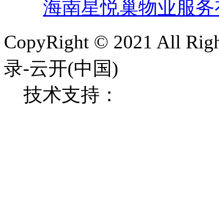
海南星悦巢物业服务
CopyRight © 2021 All
录-云开(中国)
技术支持：