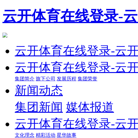
云开体育在线登录-云
云开体育在线登录-云开
云开体育在线登录-云开
集团简介
旗下公司
发展历程
集团荣誉
新闻动态
集团新闻
媒体报道
云开体育在线登录-云开
文化理念
精彩活动
星华故事