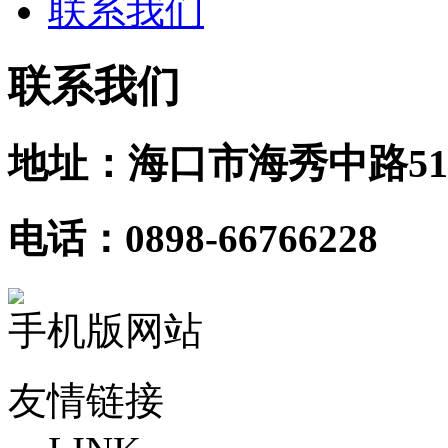
联系我们
联系我们
地址：海口市海秀中路51
电话：0898-66766228
手机版网站
友情链接