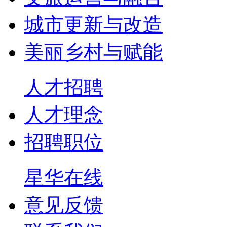
城市更新与改造
美丽乡村与赋能
人才招聘
人才理念
招聘职位
星华在线
意见反馈