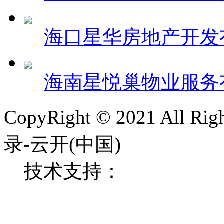
海口星华房地产开发
海南星悦巢物业服务
CopyRight © 2021 All
录-云开(中国)
技术支持：