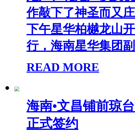
作敲下了神圣而又庄严
下午星华柏樾龙山开
行，海南星华集团副..
READ MORE
海南•文昌铺前琼
正式签约