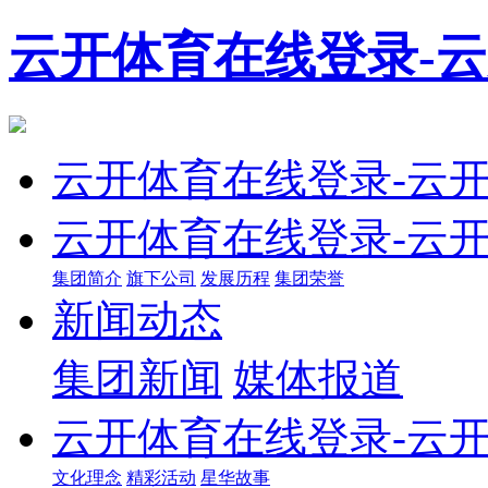
云开体育在线登录-云
云开体育在线登录-云开
云开体育在线登录-云开
集团简介
旗下公司
发展历程
集团荣誉
新闻动态
集团新闻
媒体报道
云开体育在线登录-云开
文化理念
精彩活动
星华故事