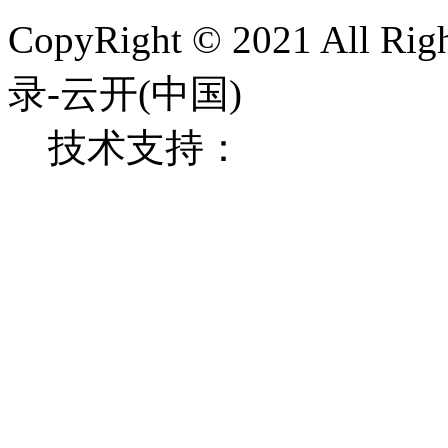
CopyRight © 2021 All
录-云开(中国)
技术支持：