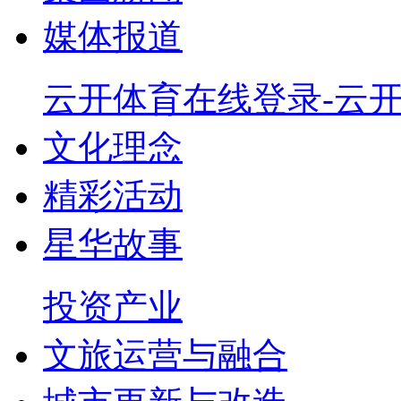
媒体报道
云开体育在线登录-云开
文化理念
精彩活动
星华故事
投资产业
文旅运营与融合