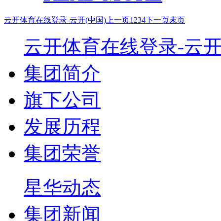
云开体育在线登录-云开(中国)
上一页
1
2
3
4
下一页
末页
云开体育在线登录-云开
集团简介
旗下公司
发展历程
集团荣誉
星华动态
集团新闻