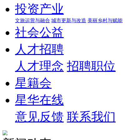
投资产业
文旅运营与融合
城市更新与改造
美丽乡村与赋能
社会公益
人才招聘
人才理念
招聘职位
星籍会
星华在线
意见反馈
联系我们