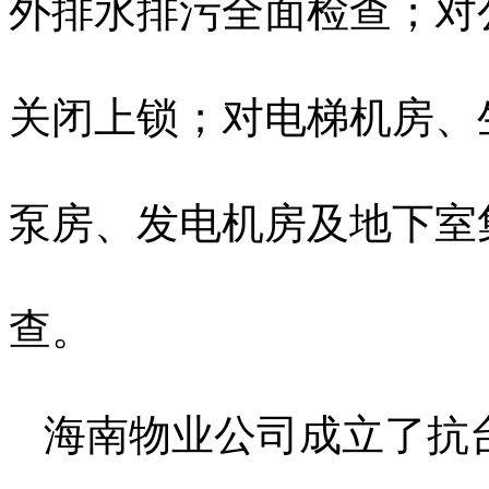
外排水排污全面检查；对
关闭上锁；对电梯机房、
泵房、发电机房及地下室
查。
海南物业公司成立了抗