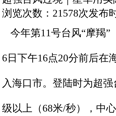
浏览次数：21578次
发布时间
今年第11号台风“摩羯
6日下午16点20分前后
入海口市。登陆时为超强
级以上（68米/秒），中心