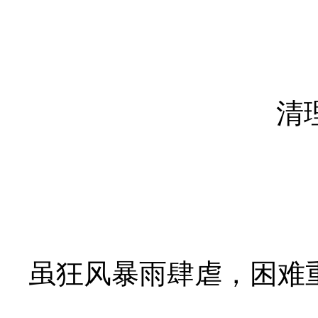
清
虽狂风暴雨肆虐，困难