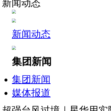
新闻动态
新闻动态
集团新闻
集团新闻
媒体报道
超强台风过境｜星华用实