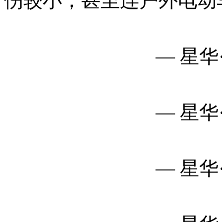
伤较小，甚至连户外电动
— 星华
— 星华
— 星华