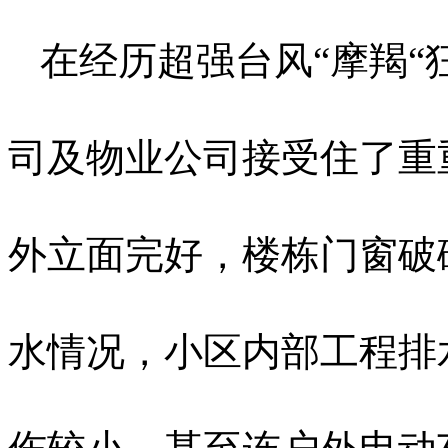
在经历超强台风“摩羯
司及物业公司接受住了重
外立面完好，楼栋门窗破
水情况，小区内部工程排