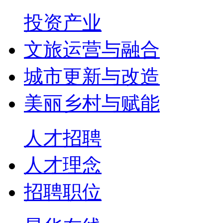
投资产业
文旅运营与融合
城市更新与改造
美丽乡村与赋能
人才招聘
人才理念
招聘职位