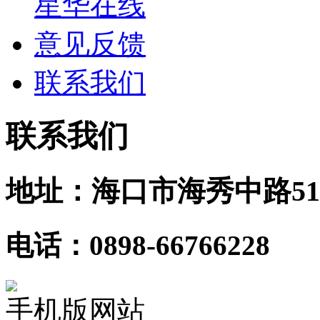
星华在线
意见反馈
联系我们
联系我们
地址：海口市海秀中路51
电话：0898-66766228
手机版网站