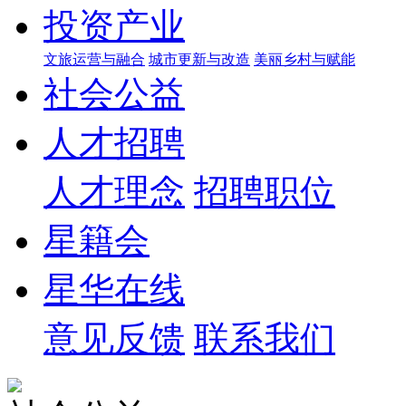
投资产业
文旅运营与融合
城市更新与改造
美丽乡村与赋能
社会公益
人才招聘
人才理念
招聘职位
星籍会
星华在线
意见反馈
联系我们