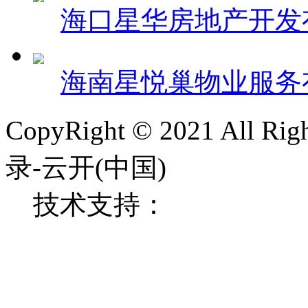
海口星华房地产开发
海南星悦巢物业服务
CopyRight © 2021 All
录-云开(中国)
技术支持：