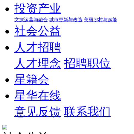
投资产业
文旅运营与融合
城市更新与改造
美丽乡村与赋能
社会公益
人才招聘
人才理念
招聘职位
星籍会
星华在线
意见反馈
联系我们