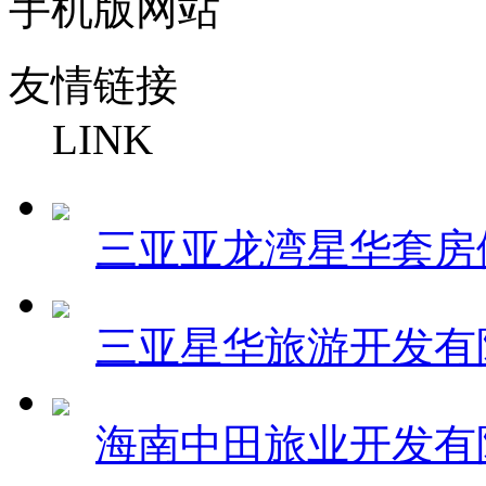
手机版网站
友情链接
LINK
三亚亚龙湾星华套房
三亚星华旅游开发有
海南中田旅业开发有